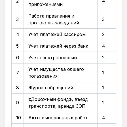
2
4
приложениями
Работа правления и
3
3
протоколы заседаний
4
Учет платежей кассиром
2
5
Учет платежей через банк
4
6
Учет электроэнергии
2
Учет имущества общего
7
1
пользования
8
Журнал обращений
1
«Дорожный фонд», въезд
9
2
транспорта, аренда ЗОП
10
Акты выполненных работ
4