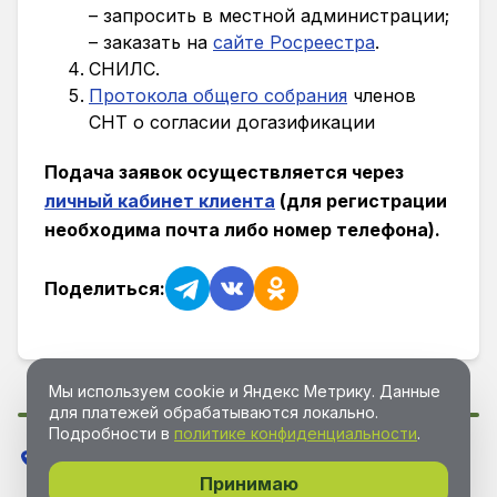
– запросить в местной администрации;
– заказать на
сайте Росреестра
.
СНИЛС.
Протокола общего собрания
членов
СНТ о согласии догазификации
Подача заявок осуществляется через
личный кабинет клиента
(для регистрации
необходима почта либо номер телефона).
Поделиться:
Мы используем cookie и Яндекс Метрику. Данные
для платежей обрабатываются локально.
Подробности в
политике конфиденциальности
.
МО, Домодедовский р-он, г. Домодедово, мкр.
Востряково, СНТ «Лесная поляна»
Принимаю