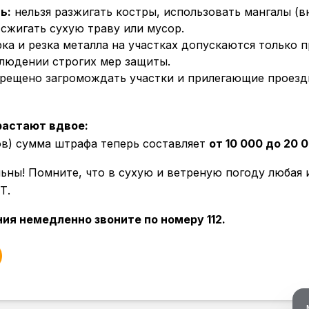
ь:
нельзя разжигать костры, использовать мангалы (в
 сжигать сухую траву или мусор.
ка и резка металла на участках допускаются только 
людении строгих мер защиты.
прещено загромождать участки и прилегающие проез
растают вдвое:
ов) сумма штрафа теперь составляет
от 10 000 до 20 
ьны! Помните, что в сухую и ветреную погоду любая 
Т.
ия немедленно звоните по номеру 112.