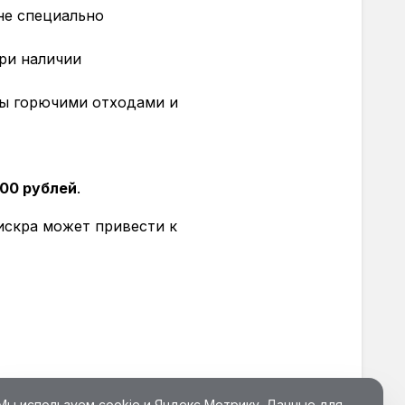
не специально
при наличии
ды горючими отходами и
000 рублей
.
искра может привести к
Мы используем cookie и Яндекс Метрику. Данные для