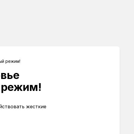
ый режим!
овье
 режим!
ействовать жесткие