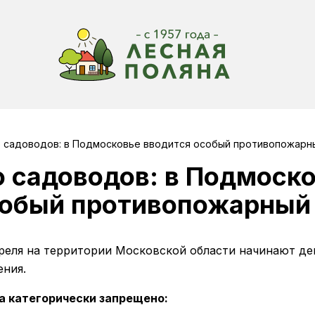
ю садоводов: в Подмосковье вводится особый противопожарн
 садоводов: в Подмоск
собый противопожарный
преля на территории Московской области начинают д
ния.
а категорически запрещено: